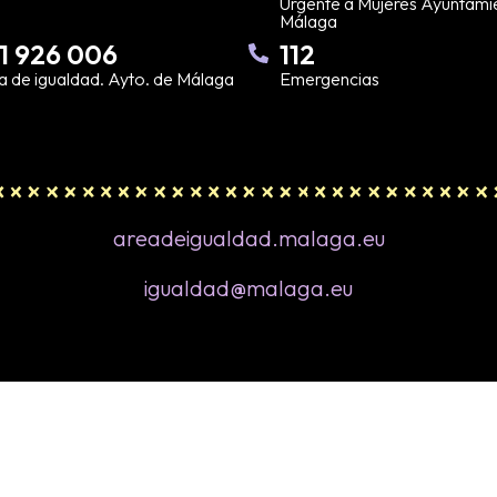
Urgente a Mujeres Ayuntami
Málaga
1 926 006
112
a de igualdad. Ayto. de Málaga
Emergencias
areadeigualdad.malaga.eu
igualdad@malaga.eu