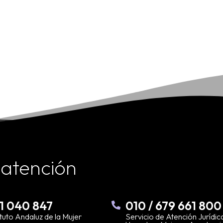
Edit or delete it, then start writing!
 atención
1 040 847
010 / 679 661 800
ituto Andaluz de la Mujer
Servicio de Atención Jurídic